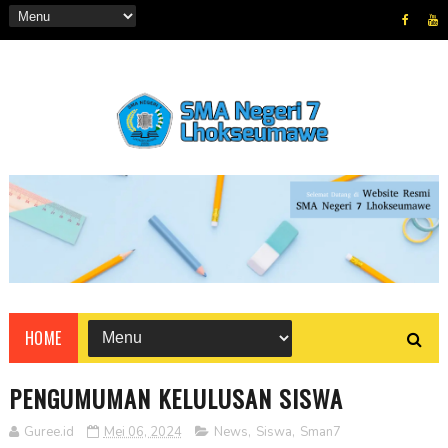
HOME
PENGUMUMAN KELULUSAN SISWA
Guree.id
Mei 06, 2024
News
,
Siswa
,
Sman7