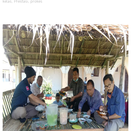
kelas
,
Prestasi
,
prokes