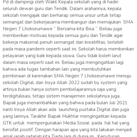
Pd di dampingi oleh Wakil Kepala sekolah yang di hadiri
seluruh dewan guru dan Tendik. Dalam arahannya, kepala
sekolah mengajak dan berharap semua unsur untuk tetap
semangat dan bekerjasama membangun dan memajukan SMA
Negeri 7 Lhokseumawe “ Bersama kita Bisa “. Beliau juga
memberikan motivasi kepada semua guru dan Tendik agar
bekerja maksimal penuh semangat dan kreatifitas, terlebih
pada masa pandemi seperti saat ini. Sekolah harus memberikan
pelayanan yang baik kepada siswa. Guru tidak boleh larut
dalam masa seperti saat ini. Beliau juga mengingatkan lagi
bahwa ada tugas tambahan lain yang membutuhkan
pembinaan di karenakan SMA Negeri 7 Lhokseumawe menuju
sekolah Digital, dan Insya Allah 2022 sudah by system yang
artinya bukan hanya sistem pembelajarannya saja yang
terdigitalisasi, tetapi sistem manajemen sekolahnya juga.
Bapak juga menambahkan yang bahwa pada bulan Juli 2021
nanti Insya Allah akan ada launching pustaka Digital dan juga
yang lainnya. Tarakhir Bapak Mukhtar mengingatkan kepada
GTK untuk mempergunakan Media Sosial pada hal hal yang
bersifat positif. Dengan harapan apa yang kita lakukan menjadi
amal jariah setelah kita Tiada lagi di dunia ini. Keputusan