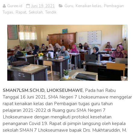
Guree.id
Juni 19, 2021
Guru
,
Kenaikan kelas
,
Pembagian
Tugas
,
Rapat
,
Sekolah
,
Tendik
SMAN7LSM.SCH.ID, LHOKSEUMAWE
, Pada hari Rabu
Tanggal 16 Juni 2021, SMA Negeri 7 Lhokseumawe menggelar
rapat kenaikan kelas dan Pembagian tugas guru tahun
pelajaran 2021-2022 di Ruang guru SMA Negeri 7
Lhokseumawe dengan mengikuti protokol kesehatan
penanganan Covid 19. Rapat di pimpin langsung oleh kepala
sekolah SMAN 7 Lhokseumawe bapak Drs. Mukhtaruddin, M.