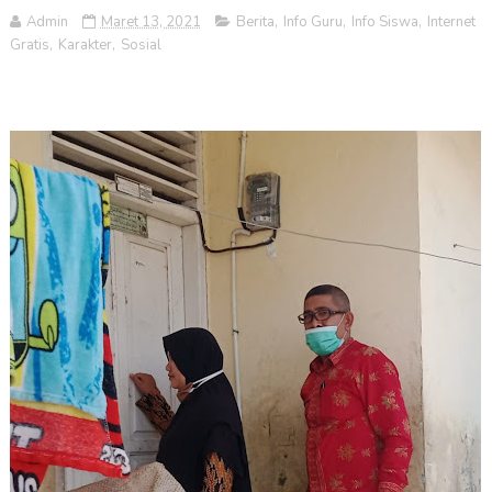
Admin
Maret 13, 2021
Berita
,
Info Guru
,
Info Siswa
,
Internet
Gratis
,
Karakter
,
Sosial